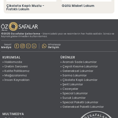
» Konum Bilgilerimiz
Çikolata Kaplı Muzlu -
Güllü Misket Lokum
Tüm hakkı saklıdır. Sitemizde kullanılan tüm içerik ve görseller
Fıstıklı Lokum
©2025 Özsafalar Şekerleme'ye ait olup izinsiz kullanımı hukuki yaptırıma tabidir.
©2025 Özsafalar Şekerleme
- Sitemizdeki yazı ve resimlerin her hakkı saklıdır. İzinsiz ve
kaynak gösterilmeden kullanılamaz.
Sosyal
Whatsapp
Medya
İletişim
KURUMSAL
ÜRÜNLER
» Hakkımızda
» Aromalı Sade Lokumlar
» Üretim Serüveni
» Çeşnili Kesme Lokumlar
» Kalite Politikamız
» Geleneksel Lokumlar
» Mağazalarımız
» Sarma Lokumlar
» İnsan Kaynakları
» Çikolata Kaplı Lokumlar
» Şerit Lokumlar
» Cezeryeler
» Special Lokumlar
» Sucuk Lokumlar
» Special Paketli Lokumlar
» Geleneksel Paketli Lokumlar
MULTIMEDYA