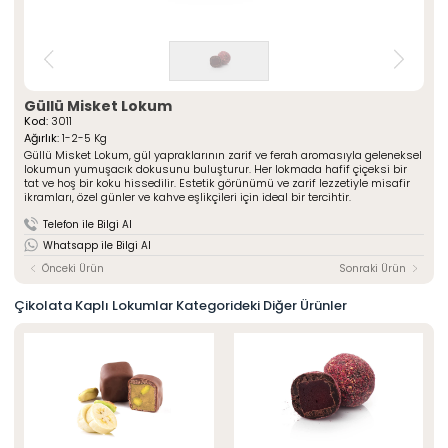
» Çeşnili Kesme Lokumlar
Special Paketli Lokumlar
» Geleneksel Lokumlar
Geleneksel Paketli Lokumlar
» Sarma Lokumlar
Tüm Ürünler
» Çikolata Kaplı Lokumlar
» Şerit Lokumlar
ÖZSAFALAR
Güllü Misket Lokum
ŞEKERLEME
» Cezeryeler
Kod:
3011
Ağırlık:
1-2-5 Kg
» Special Lokumlar
Hakkımızda
Güllü Misket Lokum, gül yapraklarının zarif ve ferah aromasıyla geleneksel
» Sucuk Lokumlar
lokumun yumuşacık dokusunu buluşturur. Her lokmada hafif çiçeksi bir
Üretim Serüveni
» Special Paketli Lokumlar
tat ve hoş bir koku hissedilir. Estetik görünümü ve zarif lezzetiyle misafir
Kalite Politikamız
ikramları, özel günler ve kahve eşlikçileri için ideal bir tercihtir.
» Geleneksel Paketli Lokumlar
Mağazalarımız
Telefon ile Bilgi Al
Kurumsal
Whatsapp ile Bilgi Al
Foto Galeri
» Hakkımızda
Önceki Ürün
Sonraki Ürün
Kariyer
» Üretim Serüveni
» Kalite Politikamız
İletişim
Çikolata Kaplı Lokumlar Kategorideki Diğer Ürünler
» İnsan Kaynakları
» Mağazalarımız
» İstanbul
» Konya
MULTIMEDYA
» Online Katalog
» Foto Galeri
Bize Ulaşın
» İleitşim Bilgilerimiz