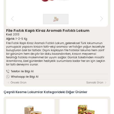
» Çeşnili Kesme Lokumlar
Special Paketli Lokumlar
» Geleneksel Lokumlar
Geleneksel Paketli Lokumlar
» Sarma Lokumlar
Tüm Ürünler
» Çikolata Kaplı Lokumlar
» Şerit Lokumlar
ÖZSAFALAR
ŞEKERLEME
» Cezeryeler
File Fıstık Kaplı Kiraz Aromalı Fıstıklı Lokum
Kod:
2013
» Special Lokumlar
Hakkımızda
Ağırlık:
1-2-5 Kg
» Sucuk Lokumlar
File Fıstık Kaplı Kiraz Aromalı Fıstıklı Lokum, geleneksel Türk lokumunun
Üretim Serüveni
» Special Paketli Lokumlar
yumuşacık yapısını kirazın tatlı-ekşi aroması ve fıstığın yoğun lezzetiyle
Kalite Politikamız
buluşturan özel bir tatlıdır. Dışını kaplayan file fıstıklar lokuma hem zarif
» Geleneksel Paketli Lokumlar
bir görünüm hem de çıtır bir doku kazandırırken, kirazın meyvemsi
Mağazalarımız
ferahlığı fıstıkla mükemmel bir uyum sağlar. Günlük tüketimden misafir
ikramlarına, özel günlerden hediyelik sunumlara kadar her an için seçkin
Kurumsal
Foto Galeri
bir tatlı deneyimi sunar.
» Hakkımızda
Kariyer
» Üretim Serüveni
Telefon ile Bilgi Al
» Kalite Politikamız
İletişim
Whatsapp ile Bilgi Al
» İnsan Kaynakları
» Mağazalarımız
Önceki Ürün
Sonraki Ürün
» İstanbul
» Konya
Çeşnili Kesme Lokumlar Kategorideki Diğer Ürünler
MULTIMEDYA
» Online Katalog
» Foto Galeri
Bize Ulaşın
» İleitşim Bilgilerimiz