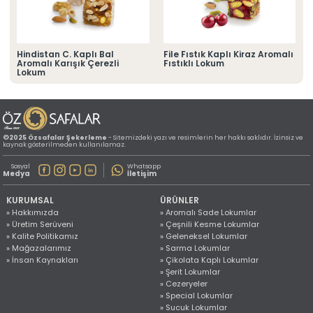
» Konum Bilgilerimiz
Tüm hakkı saklıdır. Sitemizde kullanılan tüm içerik ve görseller
©2025 Özsafalar Şekerleme'ye ait olup izinsiz kullanımı hukuki yaptırıma tabidir.
Hindistan C. Kaplı Bal
File Fıstık Kaplı Kiraz Aromalı
Aromalı Karışık Çerezli
Fıstıklı Lokum
Lokum
©2025 Özsafalar Şekerleme
- Sitemizdeki yazı ve resimlerin her hakkı saklıdır. İzinsiz ve
kaynak gösterilmeden kullanılamaz.
Sosyal
Whatsapp
Medya
İletişim
KURUMSAL
ÜRÜNLER
» Hakkımızda
» Aromalı Sade Lokumlar
» Üretim Serüveni
» Çeşnili Kesme Lokumlar
» Kalite Politikamız
» Geleneksel Lokumlar
» Mağazalarımız
» Sarma Lokumlar
» İnsan Kaynakları
» Çikolata Kaplı Lokumlar
» Şerit Lokumlar
» Cezeryeler
» Special Lokumlar
» Sucuk Lokumlar